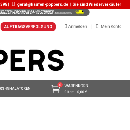
 398 |
geral@kaufen-poppers.de
|
Sie sind Wiederverkäufer
Anmelden
Mein Konto
AUFTRAGSVERFOLGUNG
0
WARENKORB
RS-INHALATOREN
0 Item - 0,00 €