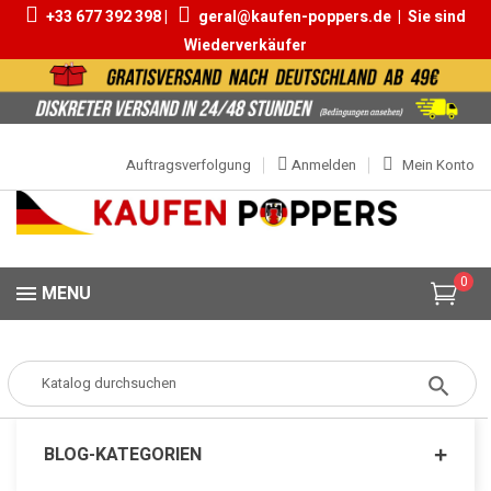
+33 677 392 398 |
geral@kaufen-poppers.de
|
Sie sind
Wiederverkäufer
Auftragsverfolgung
Anmelden
Mein Konto
0
MENU
Home
Blog
Blog tag: 25ml
BLOG-KATEGORIEN