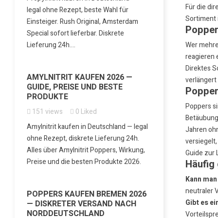
Für die di
legal ohne Rezept, beste Wahl für
Sortiment
Einsteiger. Rush Original, Amsterdam
Popper
Special sofort lieferbar. Diskrete
Lieferung 24h....
Wer mehrere
reagieren 
Direktes S
AMYLNITRIT KAUFEN 2026 —
verlängert
GUIDE, PREISE UND BESTE
Popper
PRODUKTE
Poppers si
151
views
0
Liked
Betäubungs
Amylnitrit kaufen in Deutschland — legal
Jahren ohn
ohne Rezept, diskrete Lieferung 24h.
versiegelt
Alles über Amylnitrit Poppers, Wirkung,
Guide zur 
Preise und die besten Produkte 2026.
Häufig 
Kann man 
neutraler 
POPPERS KAUFEN BREMEN 2026
Gibt es e
— DISKRETER VERSAND NACH
NORDDEUTSCHLAND
Vorteilspre