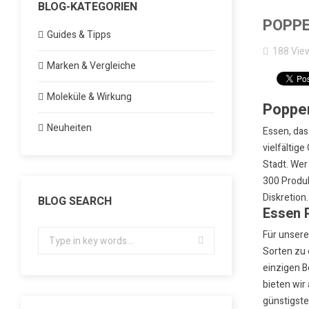
BLOG-KATEGORIEN
POPPE
Guides & Tipps
188
Vie
Marken & Vergleiche
Moleküle & Wirkung
Popper
Neuheiten
Essen, das
vielfältig
Stadt. Wer
300 Produk
Diskretion.
BLOG SEARCH
Essen 
Für unser
Sorten zu 
einzigen B
bieten wir
günstigste