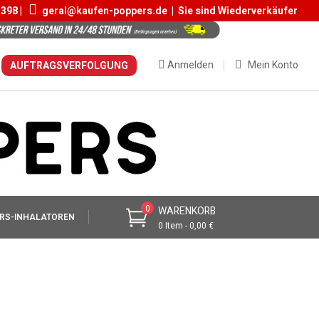
 398 |
geral@kaufen-poppers.de
|
Sie sind Wiederverkäufer
Anmelden
Mein Konto
AUFTRAGSVERFOLGUNG
0
WARENKORB
RS-INHALATOREN
0 Item - 0,00 €