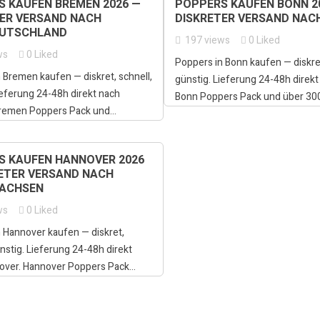
 KAUFEN BREMEN 2026 —
POPPERS KAUFEN BONN 2
ER VERSAND NACH
DISKRETER VERSAND NAC
UTSCHLAND
197
views
0
Liked
ws
0
Liked
Poppers in Bonn kaufen — diskret
 Bremen kaufen — diskret, schnell,
günstig. Lieferung 24-48h direkt
ieferung 24-48h direkt nach
Bonn Poppers Pack und über 300.
remen Poppers Pack und...
S KAUFEN HANNOVER 2026
ETER VERSAND NACH
SACHSEN
ws
0
Liked
 Hannover kaufen — diskret,
ünstig. Lieferung 24-48h direkt
ver. Hannover Poppers Pack...