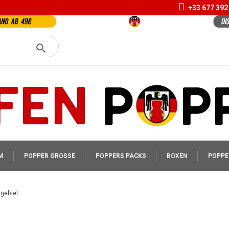
+33 677 392
M
POPPER GROSSE
POPPERS PACKS
BOXEN
POPPE
rgebiet