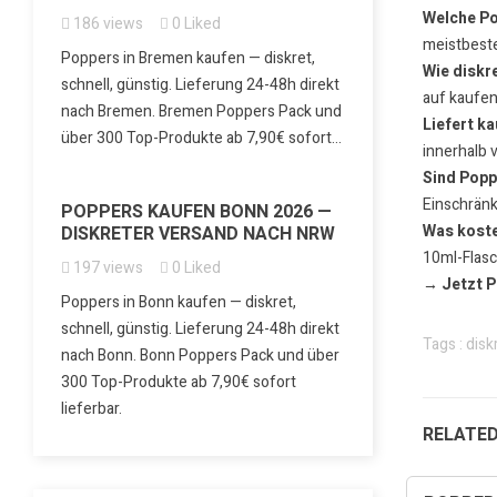
Welche Po
186
views
0
Liked
meistbeste
Poppers in Bremen kaufen — diskret,
Wie diskre
schnell, günstig. Lieferung 24-48h direkt
auf kaufe
nach Bremen. Bremen Poppers Pack und
Liefert k
über 300 Top-Produkte ab 7,90€ sofort...
innerhalb 
Sind Popp
Einschrän
POPPERS KAUFEN BONN 2026 —
Was koste
DISKRETER VERSAND NACH NRW
10ml-Flasc
197
views
0
Liked
→
Jetzt P
Poppers in Bonn kaufen — diskret,
schnell, günstig. Lieferung 24-48h direkt
Tags :
disk
nach Bonn. Bonn Poppers Pack und über
300 Top-Produkte ab 7,90€ sofort
lieferbar.
RELATE