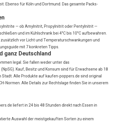
it. Ebenso für
Köln
und
Dortmund
. Das gesamte
Packs-
en
nitrite — ob Amylnitrit, Propylnitrit oder Pentylnitrit —
schließen und im Kühlschrank bei 4°C bis 10°C aufbewahren.
 zusätzlich vor Licht und Temperaturschwankungen und
ungsguide mit 7 konkreten Tipps
.
nd ganz Deutschland
ommen legal. Sie fallen weder unter das
(NpSG). Kauf, Besitz und Konsum sind für Erwachsene ab 18
Stadt. Alle Produkte auf kaufen-poppers.de sind original
H-Normen. Alle Details zur Rechtslage finden Sie in unserem
rs.de liefert in 24 bis 48 Stunden direkt nach Essen in
ratierte Auswahl der meistgekauften Sorten zu einem