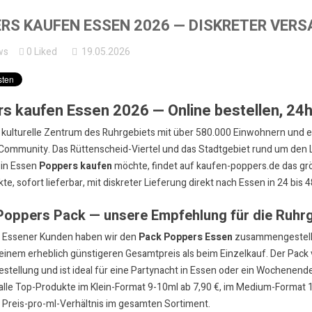
RS KAUFEN ESSEN 2026 — DISKRETER VERS
ws
0
Liked
19.05.2026
s kaufen Essen 2026 — Online bestellen, 24h 
 kulturelle Zentrum des Ruhrgebiets mit über 580.000 Einwohnern und eh
e Community. Das Rüttenscheid-Viertel und das Stadtgebiet rund um den
 in Essen
Poppers kaufen
möchte, findet auf
kaufen-poppers.de
das gr
te, sofort lieferbar, mit diskreter Lieferung direkt nach Essen in 24 bis
Poppers Pack — unsere Empfehlung für die Ruhr
e Essener Kunden haben wir den
Pack Poppers Essen
zusammengestellt 
einem erheblich günstigeren Gesamtpreis als beim Einzelkauf. Der Pack 
estellung und ist ideal für eine Partynacht in Essen oder ein Wochenend
 alle Top-Produkte im
Klein-Format 9-10ml ab 7,90 €
, im
Medium-Format 
 Preis-pro-ml-Verhältnis im gesamten Sortiment.