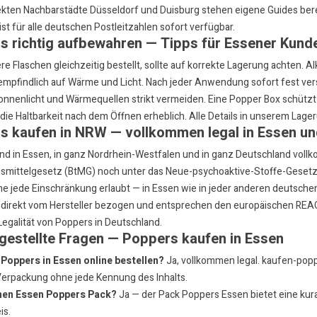
rekten Nachbarstädte
Düsseldorf
und
Duisburg
stehen eigene Guides bere
ist für alle deutschen Postleitzahlen sofort verfügbar.
s richtig aufbewahren — Tipps für Essener Kund
 Flaschen gleichzeitig bestellt, sollte auf korrekte Lagerung achten. Alkyl
empfindlich auf Wärme und Licht. Nach jeder Anwendung sofort fest ver
onnenlicht und Wärmequellen strikt vermeiden. Eine
Popper Box
schützt
 die Haltbarkeit nach dem Öffnen erheblich. Alle Details in unserem
Lager
s kaufen in NRW — vollkommen legal in Essen u
nd in Essen, in ganz Nordrhein-Westfalen und in ganz Deutschland vollk
mittelgesetz (BtMG) noch unter das Neue-psychoaktive-Stoffe-Gesetz 
e jede Einschränkung erlaubt — in Essen wie in jeder anderen deutschen 
, direkt vom Hersteller bezogen und entsprechen den europäischen REAC
Legalität von Poppers in Deutschland
.
gestellte Fragen — Poppers kaufen in Essen
Poppers in Essen online bestellen?
Ja, vollkommen legal. kaufen-poppe
Verpackung ohne jede Kennung des Inhalts.
inen Essen Poppers Pack?
Ja — der
Pack Poppers Essen
bietet eine ku
is.