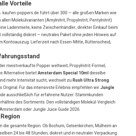
lle Vorteile
s. kaufen-poppers.de führt über 300 — alle großen Marken wie
 allen Molekülvarianten (Amylnitrit, Propylnitrit, Pentylnitrit)
keine Ladenmiete, keine Zwischenhändler, direkter Einkauf beim
t vollständig diskret — neutrales Paket ohne jeden Hinweis auf
m Kontoauszug. Lieferzeit nach Essen-Mitte, Rüttenscheid,
rfahrungsstand
der meistverkaufte Popper weltweit, Propylnitrit-Formel,
ge Alternative bietet
Amsterdam Special 10ml
dieselbe
und mehr Intensität sucht, wechselt zu
Rush Ultra Strong
as Original. Für das intensivste Erlebnis empfehlen wir
Jungle
de ausschließlich für erfahrene Nutzer. Stammkunden
rhältnis des Sortiments. Den vollständigen Molekül-Vergleich
 Amsterdam oder Jungle Juice Guide 2026
.
 Region
 in die gesamte Region. Ob Bochum, Gelsenkirchen, Mülheim an
selben 24 bis 48 Stunden, diskret und in neutraler Verpackung.