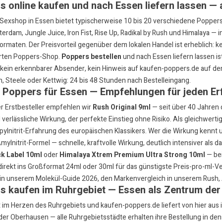
 online kaufen und nach Essen liefern lassen — a
r Sexshop in Essen bietet typischerweise 10 bis 20 verschiedene Popper
terdam
,
Jungle Juice
,
Iron Fist
,
Rise Up
,
Radikal by Rush
und
Himalaya
— in
Formaten. Der Preisvorteil gegenüber dem lokalen Handel ist erheblich: 
erten Poppers-Shop.
Poppers bestellen
und nach Essen liefern lassen is
, kein erkennbarer Absender, kein Hinweis auf kaufen-poppers.de auf de
, Steele oder Kettwig: 24 bis 48 Stunden nach Bestelleingang.
 Poppers für Essen — Empfehlungen für jeden E
r Erstbesteller empfehlen wir
Rush Original 9ml
— seit über 40 Jahren 
 verlässliche Wirkung, der perfekte Einstieg ohne Risiko. Als gleichwerti
pylnitrit-Erfahrung des europäischen Klassikers. Wer die Wirkung kennt 
mylnitrit-Formel — schnelle, kraftvolle Wirkung, deutlich intensiver als d
ck Label 10ml
oder
Himalaya Xtrem Premium Ultra Strong 10ml
— bei
irekt ins
Großformat 24ml oder 30ml
für das günstigste Preis-pro-ml-Ve
 in unserem
Molekül-Guide 2026
, den Markenvergleich in unserem
Rush,
s kaufen im Ruhrgebiet — Essen als Zentrum der
t im Herzen des Ruhrgebiets und kaufen-poppers.de liefert von hier aus
der Oberhausen — alle Ruhrgebietsstädte erhalten ihre Bestellung in den