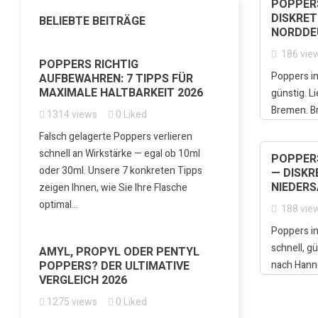
POPPERS
DISKRET
BELIEBTE BEITRÄGE
NORDDE
186
vie
POPPERS RICHTIG
Poppers in
AUFBEWAHREN: 7 TIPPS FÜR
MAXIMALE HALTBARKEIT 2026
günstig. L
Bremen. B
1314
views
0
Liked
Falsch gelagerte Poppers verlieren
schnell an Wirkstärke — egal ob 10ml
POPPER
oder 30ml. Unsere 7 konkreten Tipps
— DISKR
NIEDER
zeigen Ihnen, wie Sie Ihre Flasche
optimal...
188
vie
Poppers in
schnell, g
AMYL, PROPYL ODER PENTYL
POPPERS? DER ULTIMATIVE
nach Hanno
VERGLEICH 2026
1275
views
0
Liked