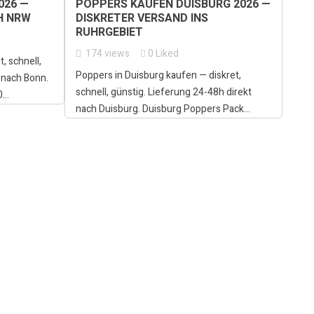
026 —
POPPERS KAUFEN DUISBURG 2026 —
H NRW
DISKRETER VERSAND INS
RUHRGEBIET
174
views
0
Liked
, schnell,
Poppers in Duisburg kaufen — diskret,
 nach Bonn.
schnell, günstig. Lieferung 24-48h direkt
..
nach Duisburg. Duisburg Poppers Pack...