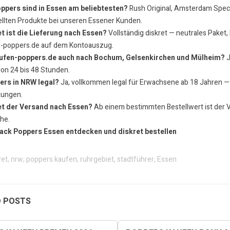
ppers sind in Essen am beliebtesten?
Rush Original, Amsterdam Specia
llten Produkte bei unseren Essener Kunden.
t ist die Lieferung nach Essen?
Vollständig diskret — neutrales Paket,
n-poppers.de auf dem Kontoauszug.
aufen-poppers.de auch nach Bochum, Gelsenkirchen und Mülheim?
J
von 24 bis 48 Stunden.
ers in NRW legal?
Ja, vollkommen legal für Erwachsene ab 18 Jahren —
kungen.
t der Versand nach Essen?
Ab einem bestimmten Bestellwert ist der V
he.
ack Poppers Essen entdecken und diskret bestellen
ret
,
nrw
,
poppers kaufen
,
ruhrgebiet
,
stadtführer
,
Essen
D POSTS