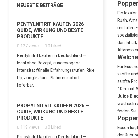
Poppers
NEUESTE BEITRÄGE
Ein lokale
Rush
,
Ams
PENTYLNITRIT KAUFEN 2026 —
und allen 
GUIDE, WIRKUNG UND BESTE
spezialisi
PRODUKTE
den Inhalt
127
views
0
Liked
Altenessen
Pentylnitrit kaufen in Deutschland —
Welche
legal ohne Rezept, ausgewogene
Für Essene
Intensität für alle Erfahrungsstufen. Rise
sanfte und
Up, Jungle Juice Platinum sofort
sanfte Pro
lieferbar....
10ml
mit A
Juice Bla
wechseln d
PROPYLNITRIT KAUFEN 2026 —
finden Sie
GUIDE, WIRKUNG UND BESTE
Popper
PRODUKTE
118
views
0
Liked
Essen lieg
der Ruhr o
Propylnitrit kaufen in Deutschland —