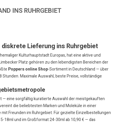
AND INS RUHRGEBIET
diskrete Lieferung ins Ruhrgebiet
emaliger Kulturhauptstadt Europas, hat eine aktive und
 Limbecker Platz gehören zu den lebendigsten Bereichen der
ößte
Poppers online Shop
-Sortiment in Deutschland — über
 48 Stunden. Maximale Auswahl, beste Preise, vollständige
gebietsmetropole
— eine sorgfältig kuratierte Auswahl der meistgekauften
vereint die beliebtesten Marken und Moleküle in einer
e mit Freunden im Ruhrgebiet. Für gezielte Einzelbestellungen
15-18ml
und im
Großformat 24-30ml ab 10,90 €
— das