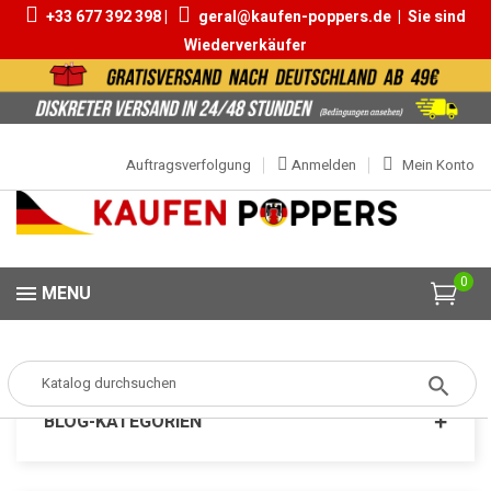
+33 677 392 398 |
geral@kaufen-poppers.de
|
Sie sind
Wiederverkäufer
Auftragsverfolgung
Anmelden
Mein Konto
0
MENU
Popper
MARKEN
Poppers Dragon
BLOG-KATEGORIEN