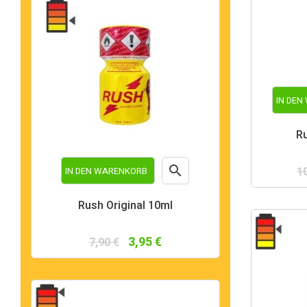
IN DE
R

1
IN DEN WARENKORB
Vorschau
Rush Original 10ml
3,95 €
7,90 €