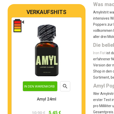
Was mach
VERKAUFSHITS
Amylnitrit w
intensives W
Poppers zur b
vollkommen l
aller drei Mo
Die beli
Iron Fist
ist d
erfahrener N
Version der m
Shop in den 
Sortiment, b
Amyl Pop

IN DEN WARENKORB
Wer Amylnitr
Vorschau
Amyl 24ml
erster Test i
pro Millilite
Gesamtpreis.
5,45 €
10,90 €