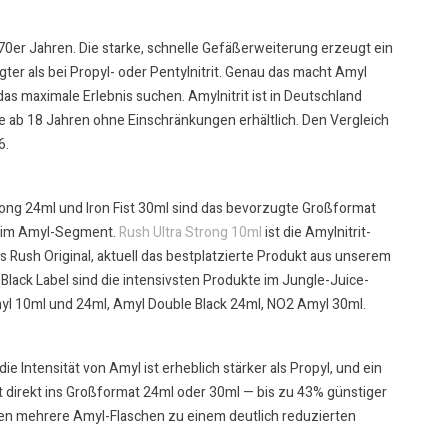
70er Jahren. Die starke, schnelle Gefäßerweiterung erzeugt ein
er als bei Propyl- oder Pentylnitrit. Genau das macht Amyl
as maximale Erlebnis suchen. Amylnitrit ist in Deutschland
 ab 18 Jahren ohne Einschränkungen erhältlich. Den Vergleich
6
.
trong 24ml und Iron Fist 30ml sind das bevorzugte Großformat
is im Amyl-Segment.
Rush Ultra Strong 10ml
ist die Amylnitrit-
s Rush Original, aktuell das bestplatzierte Produkt aus unserem
Black Label sind die intensivsten Produkte im Jungle-Juice-
yl 10ml und 24ml, Amyl Double Black 24ml, NO2 Amyl 30ml.
ie Intensität von Amyl ist erheblich stärker als Propyl, und ein
 direkt ins
Großformat 24ml oder 30ml
— bis zu 43% günstiger
n mehrere Amyl-Flaschen zu einem deutlich reduzierten