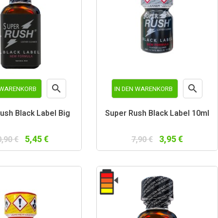


N WARENKORB
IN DEN WARENKORB
Vorschau
Vorschau
ush Black Label Big
Super Rush Black Label 10ml
5,45 €
3,95 €
0,90 €
7,90 €