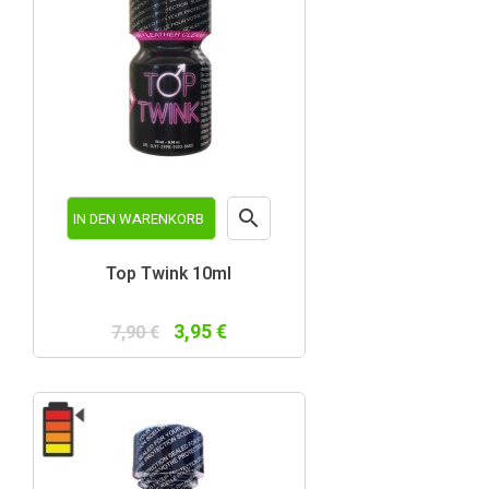

IN DEN WARENKORB
Vorschau
Top Twink 10ml
3,95 €
7,90 €