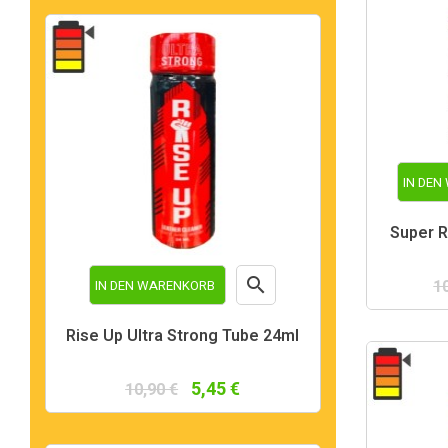
IN DE
Super R

1
IN DEN WARENKORB
Vorschau
Rise Up Ultra Strong Tube 24ml
5,45 €
10,90 €