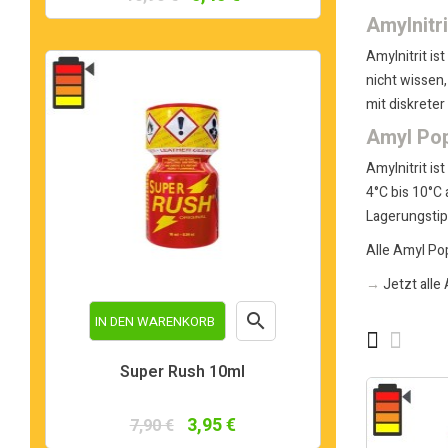
Amylnitr
Amylnitrit is
nicht wissen,
mit diskrete
Amyl Pop
Amylnitrit is
4°C bis 10°C
Lagerungsti
Alle Amyl Pop
→
Jetzt alle

IN DEN WARENKORB
Vorschau
Super Rush 10ml
3,95 €
7,90 €