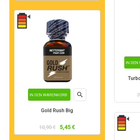
IN DE
Turb

7
IN DEN WARENKORB
Vorschau
Gold Rush Big
5,45 €
10,90 €