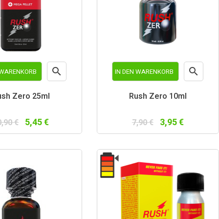


N WARENKORB
IN DEN WARENKORB
Vorschau
Vorschau
ush Zero 25ml
Rush Zero 10ml
5,45 €
3,95 €
0,90 €
7,90 €