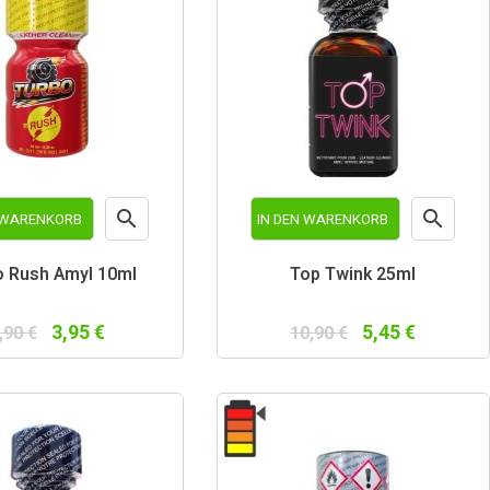


N WARENKORB
IN DEN WARENKORB
Vorschau
Vorschau
o Rush Amyl 10ml
Top Twink 25ml
3,95 €
5,45 €
,90 €
10,90 €