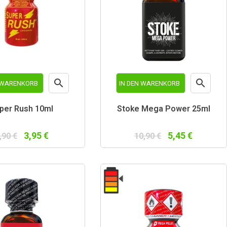


N WARENKORB
IN DEN WARENKORB
Vorschau
Vorschau
per Rush 10ml
Stoke Mega Power 25ml
3,95 €
5,45 €
,90 €
10,90 €