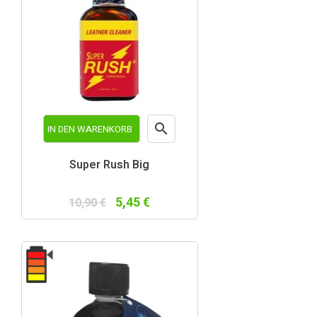

IN DEN WARENKORB
Vorschau
Super Rush Big
5,45 €
10,90 €