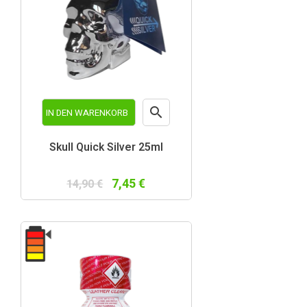

IN DEN WARENKORB
Vorschau
Skull Quick Silver 25ml
7,45 €
14,90 €