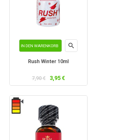

IN DEN WARENKORB
Vorschau
Rush Winter 10ml
3,95 €
7,90 €