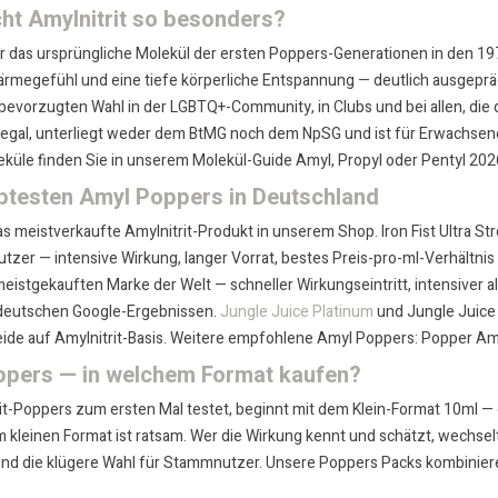
t Amylnitrit so besonders?
ar das ursprüngliche Molekül der ersten Poppers-Generationen in den 19
ärmegefühl und eine tiefe körperliche Entspannung — deutlich ausgeprägt
evorzugten Wahl in der LGBTQ+-Community, in Clubs und bei allen, die d
egal, unterliegt weder dem BtMG noch dem NpSG und ist für Erwachsene
leküle finden Sie in unserem
Molekül-Guide Amyl, Propyl oder Pentyl 202
ebtesten Amyl Poppers in Deutschland
as meistverkaufte Amylnitrit-Produkt in unserem Shop. Iron Fist Ultra S
utzer — intensive Wirkung, langer Vorrat, bestes Preis-pro-ml-Verhältn
eistgekauften Marke der Welt — schneller Wirkungseintritt, intensiver al
deutschen Google-Ergebnissen.
Jungle Juice Platinum
und Jungle Juice 
eide auf Amylnitrit-Basis. Weitere empfohlene Amyl Poppers: Popper Am
pers — in welchem Format kaufen?
it-Poppers zum ersten Mal testet, beginnt mit dem
Klein-Format 10ml
— d
m kleinen Format ist ratsam. Wer die Wirkung kennt und schätzt, wechselt
r und die klügere Wahl für Stammnutzer. Unsere
Poppers Packs
kombiniere