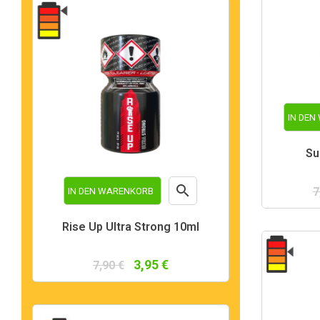
IN DE
Su

7
IN DEN WARENKORB
Vorschau
Rise Up Ultra Strong 10ml
3,95 €
7,90 €