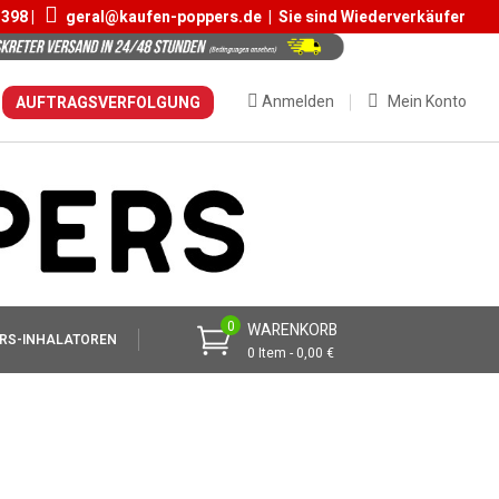
 398 |
geral@kaufen-poppers.de
|
Sie sind Wiederverkäufer
Anmelden
Mein Konto
AUFTRAGSVERFOLGUNG
0
WARENKORB
RS-INHALATOREN
0 Item - 0,00 €