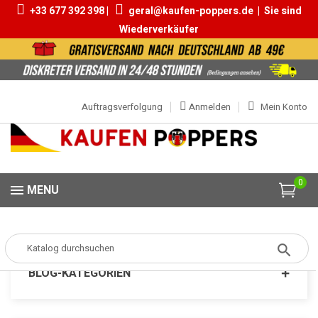
+33 677 392 398 |
geral@kaufen-poppers.de
|
Sie sind
Wiederverkäufer
Auftragsverfolgung
Anmelden
Mein Konto
0
MENU
Popper
MARKEN
Poppers 100%
BLOG-KATEGORIEN