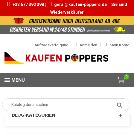
+33 677 392 398 |
geral@kaufen-poppers.de
|
Sie sind
Wiederverkäufer
Auftragsverfolgung
Anmelden
Mein Konto
0
MENU
Popper
MARKEN
Poppers Blue Lad
BLOG-KATEGORIEN