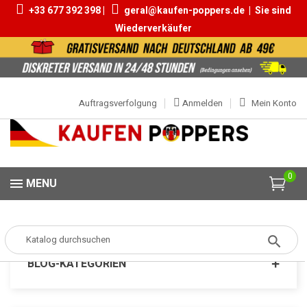
+33 677 392 398 |
geral@kaufen-poppers.de
|
Sie sind
Wiederverkäufer
Auftragsverfolgung
Anmelden
Mein Konto
0
MENU
Popper
MARKEN
Poppers Quick Silver
BLOG-KATEGORIEN