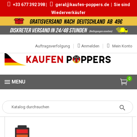
+33 677 392 398 |
geral@kaufen-poppers.de
|
Sie sind
Wiederverkäufer
Auftragsverfolgung
Anmelden
Mein Konto
0
MENU
Popper
Popper Klein
Rush Original 10ml