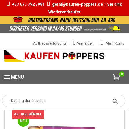
+33 677 392 398 |
geral@kaufen-poppers.de
|
Sie sind
Wiederverkäufer
Auftragsverfolgung
Anmelden
Mein Konto
0
MENU
Popper
Popper-Boxen
Schachtel Blue Lad Original 10ml
ARTIKELBÜNDEL
NEU