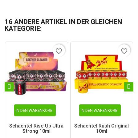
16 ANDERE ARTIKEL IN DER GLEICHEN
KATEGORIE:
favorite_border
favorite_border
IN DEN WARENKORB
IN DEN WARENKORB
Schachtel Rise Up Ultra
Schachtel Rush Original
Strong 10ml
10ml