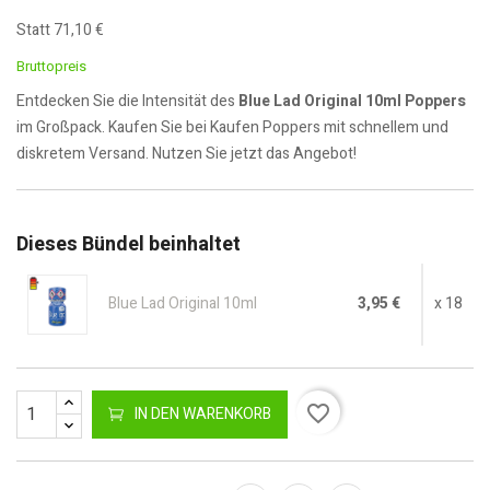
Statt 71,10 €
Bruttopreis
Entdecken Sie die Intensität des
Blue Lad Original 10ml Poppers
im Großpack. Kaufen Sie bei Kaufen Poppers mit schnellem und
diskretem Versand. Nutzen Sie jetzt das Angebot!
Dieses Bündel beinhaltet
Blue Lad Original 10ml
3,95 €
x 18
favorite_border
IN DEN WARENKORB