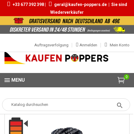
+33 677 392 398 |
geral@kaufen-poppers.de
|
Sie sind
Wiederverkäufer
Auftragsverfolgung
Anmelden
Mein Konto
0
MENU
Popper
Popper Grosse
Rise Up Ultra Strong 25ml