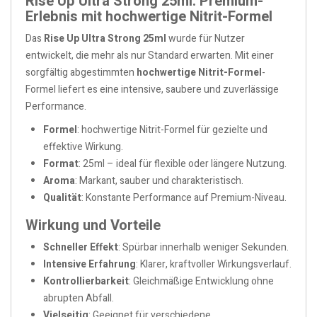
Rise Up Ultra Strong 25ml: Premium-
Erlebnis mit hochwertige Nitrit-Formel
Das
Rise Up Ultra Strong 25ml
wurde für Nutzer
entwickelt, die mehr als nur Standard erwarten. Mit einer
sorgfältig abgestimmten
hochwertige Nitrit-Formel
-
Formel liefert es eine intensive, saubere und zuverlässige
Performance.
Formel
: hochwertige Nitrit-Formel für gezielte und
effektive Wirkung.
Format
: 25ml – ideal für flexible oder längere Nutzung.
Aroma
: Markant, sauber und charakteristisch.
Qualität
: Konstante Performance auf Premium-Niveau.
Wirkung und Vorteile
Schneller Effekt
: Spürbar innerhalb weniger Sekunden.
Intensive Erfahrung
: Klarer, kraftvoller Wirkungsverlauf.
Kontrollierbarkeit
: Gleichmäßige Entwicklung ohne
abrupten Abfall.
Vielseitig
: Geeignet für verschiedene