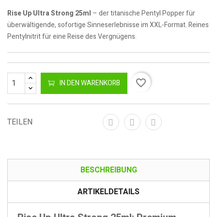
Rise Up Ultra Strong 25ml
– der titanische Pentyl Popper für
überwältigende, sofortige Sinneserlebnisse im XXL-Format. Reines
Pentylnitrit für eine Reise des Vergnügens.
favorite_border
IN DEN WARENKORB
TEILEN
BESCHREIBUNG
ARTIKELDETAILS