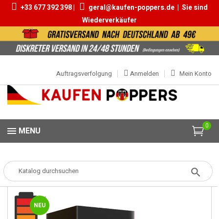
+33 677 392 398 |
geral@kaufen-poppers.de
|
Sie sind
Wiederverkäufer
Auftragsverfolgung
Anmelden
Mein Konto
0
MENU
Popper
Popper Grosse
Rise Up Ultra Strong 30ml
NEU