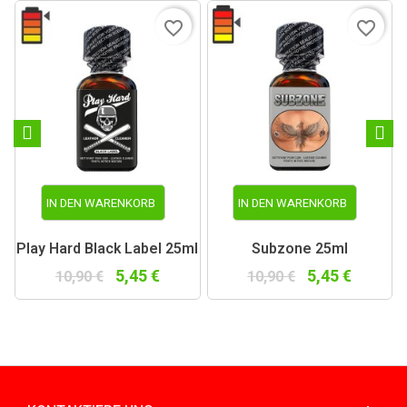
favorite_border
favorite_border
IN DEN WARENKORB
IN DEN WARENKORB
Play Hard Black Label 25ml
Subzone 25ml
5,45 €
5,45 €
10,90 €
10,90 €