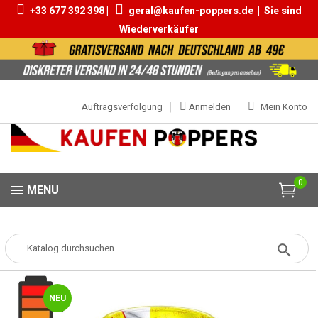
+33 677 392 398 |
geral@kaufen-poppers.de
|
Sie sind
Wiederverkäufer
Auftragsverfolgung
Anmelden
Mein Konto
0
MENU
Popper
Popper Grosse
Himalaya Xtrem For Bottom 20ml
NEU