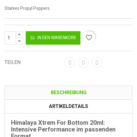
Starkes Propyl Poppers.
favorite_border
IN DEN WARENKORB
TEILEN
BESCHREIBUNG
ARTIKELDETAILS
Himalaya Xtrem For Bottom 20ml:
Intensive Performance im passenden
Format