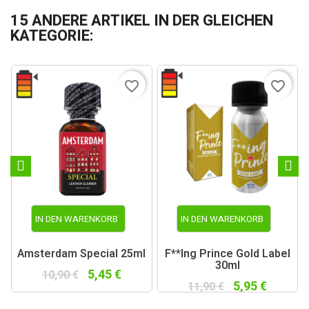
15 ANDERE ARTIKEL IN DER GLEICHEN
KATEGORIE:
favorite_border
favorite_border
IN DEN WARENKORB
IN DEN WARENKORB
Amsterdam Special 25ml
F**ing Prince Gold Label
30ml
5,45 €
10,90 €
5,95 €
11,90 €