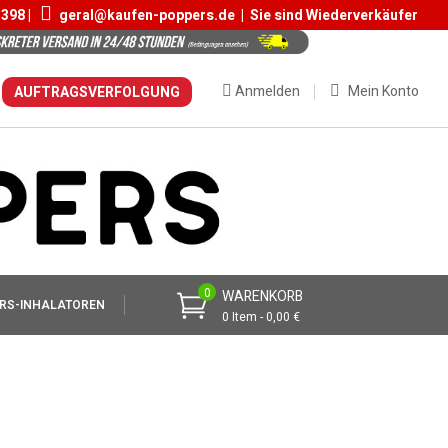
 398 |
geral@kaufen-poppers.de
|
Sie sind Wiederverkäufer
Anmelden
Mein Konto
AUFTRAGSVERFOLGUNG
0
WARENKORB
RS-INHALATOREN
0 Item - 0,00 €