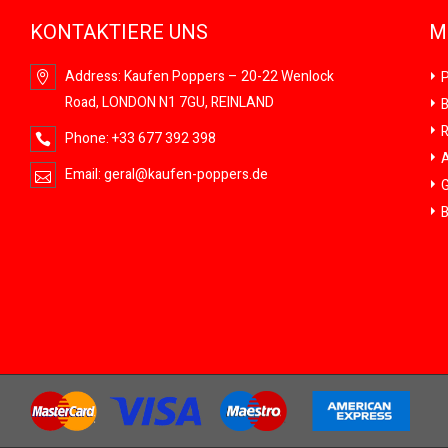
KONTAKTIERE UNS
M
Address:
Kaufen Poppers – 20-22 Wenlock
P
Road, LONDON N1 7GU, REINLAND
B
R
Phone:
+33 677 392 398
A
Email:
geral@kaufen-poppers.de
G
B