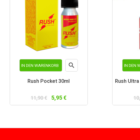

IN DEN WARENKORB
IN DEN
Vorschau
Rush Pocket 30ml
Rush Ultra
5,95 €
11,90 €
10