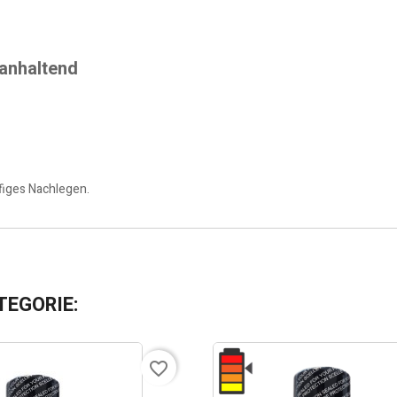
ganhaltend
figes Nachlegen.
TEGORIE:
favorite_border