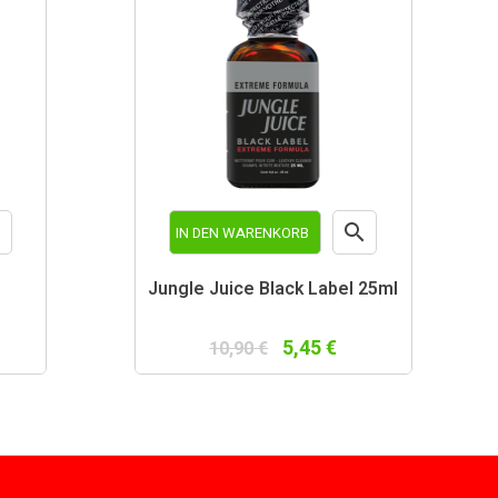


IN DEN WARENKORB
schau
Vorschau
Jungle Juice Black Label 25ml
5,45 €
10,90 €