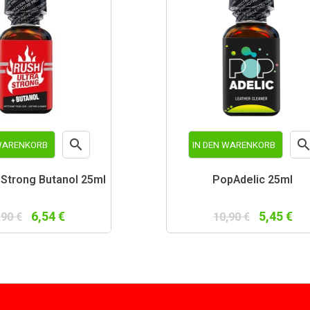

 WARENKORB
IN DEN WARENKORB
Vorschau
Vor
 Strong Butanol 25ml
PopAdelic 25ml
6,54 €
5,45 €
,90 €
10,90 €