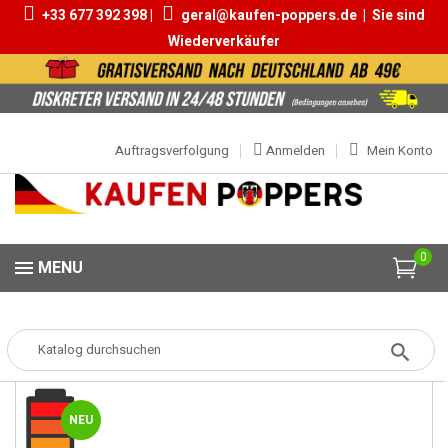
+33 677 392 398 |
geral@kaufen-poppers.de
|
Sie sind
Wiederverkäufer
Auftragsverfolgung
Anmelden
Mein Konto
0
MENU
Popper
Popper Klein
El Toro Strong 10ml
NEU