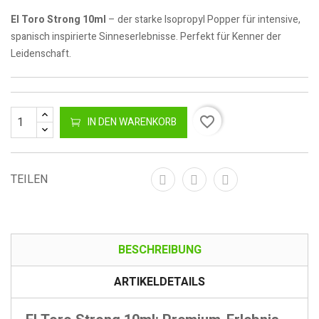
El Toro Strong 10ml
– der starke Isopropyl Popper für intensive,
spanisch inspirierte Sinneserlebnisse. Perfekt für Kenner der
Leidenschaft.
favorite_border
IN DEN WARENKORB
TEILEN
BESCHREIBUNG
ARTIKELDETAILS