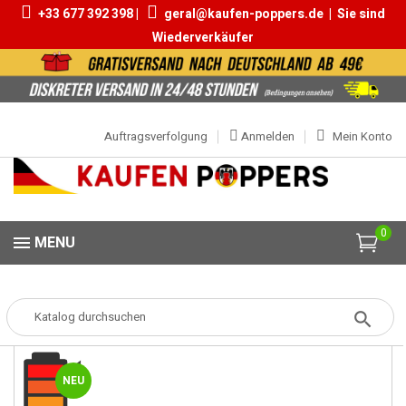
+33 677 392 398 |
geral@kaufen-poppers.de
|
Sie sind
Wiederverkäufer
Auftragsverfolgung
Anmelden
Mein Konto
0
MENU
Popper
Popper Klein
Blue Lad Darkroom 10ml
NEU