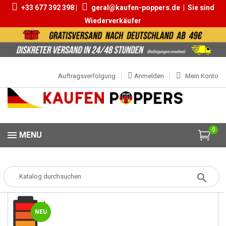
+33 677 392 398 |
geral@kaufen-poppers.de
|
Sie sind
Wiederverkäufer
Auftragsverfolgung
Anmelden
Mein Konto
0
MENU
Popper
Popper Klein
Black Room 10ml
NEU