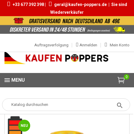
+33 677 392 398 |
geral@kaufen-poppers.de
|
Sie sind
Wiederverkäufer
Auftragsverfolgung
Anmelden
Mein Konto
0
MENU
Popper
Popper Medium
Ecstasy For Men 15ml
NEU