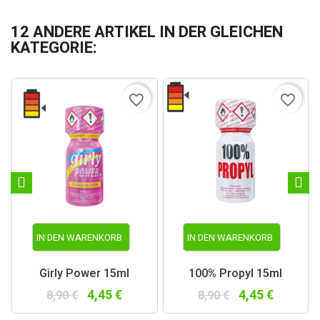
12 ANDERE ARTIKEL IN DER GLEICHEN
KATEGORIE:
favorite_border
favorite_border
IN DEN WARENKORB
IN DEN WARENKORB
Girly Power 15ml
100% Propyl 15ml
4,45 €
4,45 €
8,90 €
8,90 €