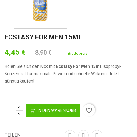
ECSTASY FOR MEN 15ML
4,45 €
8,90 €
Bruttopreis
Holen Sie sich den Kick mit
Ecstasy For Men 15ml
. Isopropyl-
Konzentrat für maximale Power und schnelle Wirkung. Jetzt
günstig kaufen!
favorite_border
IN DEN WARENKORB
TEILEN