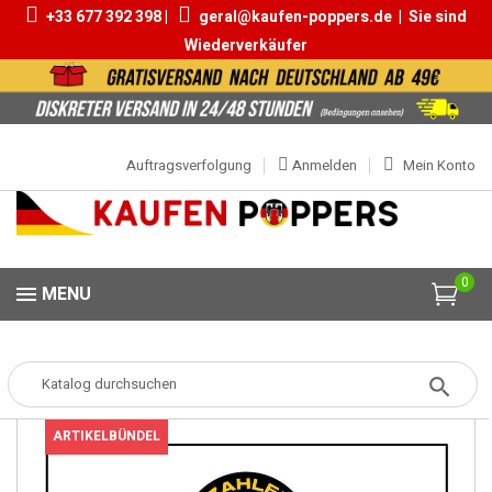
+33 677 392 398 |
geral@kaufen-poppers.de
|
Sie sind
Wiederverkäufer
Auftragsverfolgung
Anmelden
Mein Konto
0
MENU
Popper
Poppers Packs
PACK 4 POPPERS STOKE 24ML
ARTIKELBÜNDEL