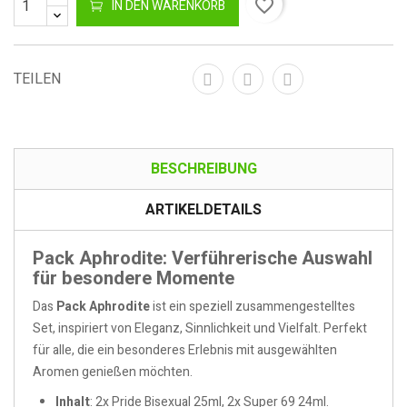
favorite_border
IN DEN WARENKORB
TEILEN
BESCHREIBUNG
ARTIKELDETAILS
Pack Aphrodite: Verführerische Auswahl
für besondere Momente
Das
Pack Aphrodite
ist ein speziell zusammengestelltes
Set, inspiriert von Eleganz, Sinnlichkeit und Vielfalt. Perfekt
für alle, die ein besonderes Erlebnis mit ausgewählten
Aromen genießen möchten.
Inhalt
: 2x Pride Bisexual 25ml, 2x Super 69 24ml.