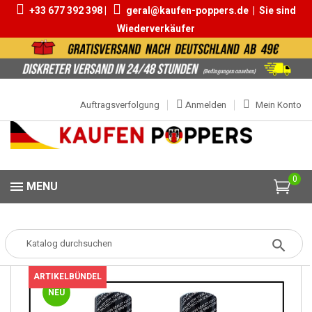
+33 677 392 398 |
geral@kaufen-poppers.de
|
Sie sind
Wiederverkäufer
Auftragsverfolgung
Anmelden
Mein Konto
0
MENU
Popper
Poppers Packs
Pack Aphrodite
ARTIKELBÜNDEL
NEU