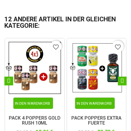
12 ANDERE ARTIKEL IN DER GLEICHEN
KATEGORIE:
favorite_border
favorite_border
IN DEN WARENKORB
IN DEN WARENKORB
PACK 4 POPPERS GOLD
PACK POPPERS EXTRA
RUSH 10ML
FUERTE