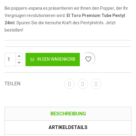
Bei poppers-espana.es präsentieren wir Ihnen den Popper, der Ihr
Vergnügen revolutionieren wird:
El Toro Premium Tube Pentyl
24ml
. Spüren Sie die tierische Kraft des Pentylnitrits. Jetzt
bestellen!
favorite_border
IN DEN WARENKORB
TEILEN
BESCHREIBUNG
ARTIKELDETAILS