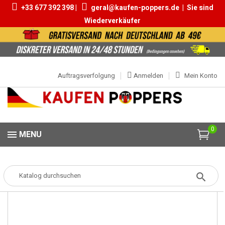
+33 677 392 398 |
geral@kaufen-poppers.de
|
Sie sind
Wiederverkäufer
Auftragsverfolgung
Anmelden
Mein Konto
0
MENU
Popper
Popper Grosse
El Toro Premium Tube 24ml