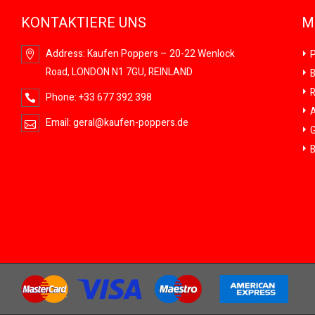
KONTAKTIERE UNS
M
Address:
Kaufen Poppers – 20-22 Wenlock
P
Road, LONDON N1 7GU, REINLAND
B
R
Phone:
+33 677 392 398
A
Email:
geral@kaufen-poppers.de
G
B