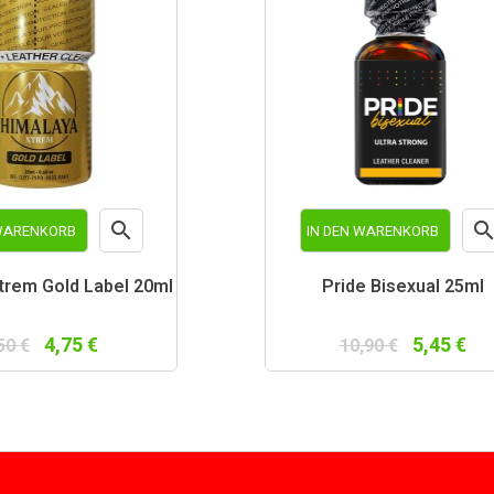

 WARENKORB
IN DEN WARENKORB
Vorschau
Vor
trem Gold Label 20ml
Pride Bisexual 25ml
4,75 €
5,45 €
50 €
10,90 €