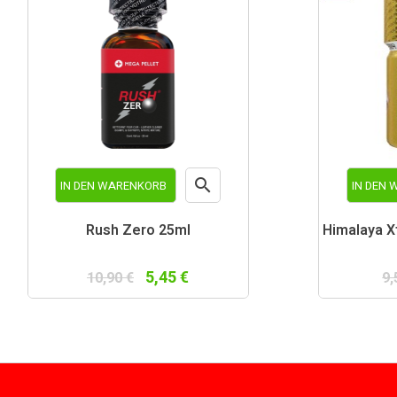

IN DEN WARENKORB
IN DEN
Vorschau
Rush Zero 25ml
Himalaya X
5,45 €
10,90 €
9,