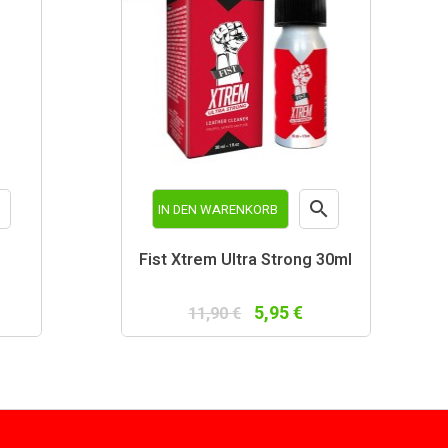


IN DEN WARENKORB
schau
Vorschau
Fist Xtrem Ultra Strong 30ml
5,95 €
11,90 €