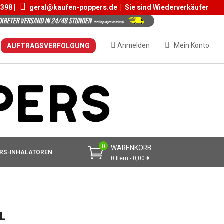
 398 |
geral@kaufen-poppers.de
|
Sie sind Wiederverkäufer
Anmelden
Mein Konto
AUFTRAGSVERFOLGUNG
0
WARENKORB
RS-INHALATOREN
0 Item - 0,00 €
L