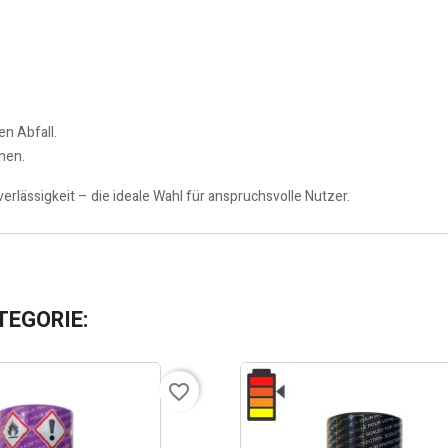
n Abfall.
nen.
verlässigkeit – die ideale Wahl für anspruchsvolle Nutzer.
TEGORIE:
favorite_border