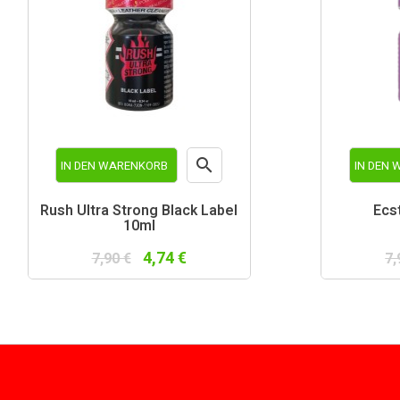

IN DEN WARENKORB
IN DEN
Vorschau
Rush Ultra Strong Black Label
Ecs
10ml
4,74 €
7,90 €
7,