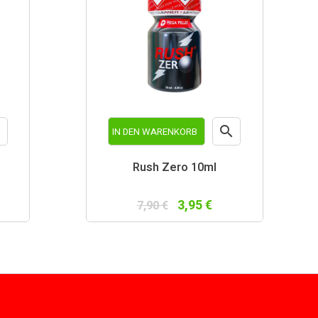


IN DEN WARENKORB
schau
Vorschau
Rush Zero 10ml
3,95 €
7,90 €