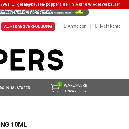
 398 |
geral@kaufen-poppers.de
|
Sie sind Wiederverkäufer
Anmelden
Mein Konto
AUFTRAGSVERFOLGUNG
0
WARENKORB
RS-INHALATOREN
0 Item - 0,00 €
ONG 10ML