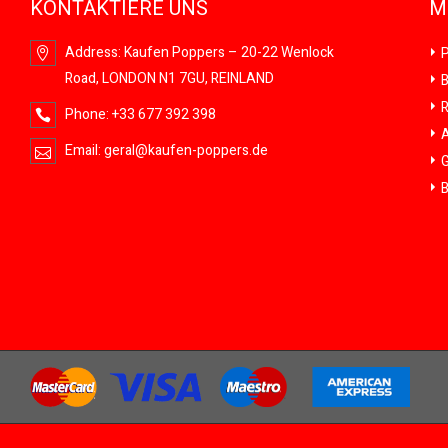
KONTAKTIERE UNS
M
Address:
Kaufen Poppers – 20-22 Wenlock
P
Road, LONDON N1 7GU, REINLAND
B
R
Phone:
+33 677 392 398
A
Email:
geral@kaufen-poppers.de
G
B