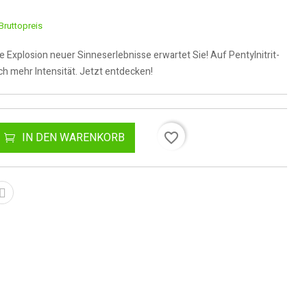
Bruttopreis
e Explosion neuer Sinneserlebnisse erwartet Sie! Auf Pentylnitrit-
ch mehr Intensität. Jetzt entdecken!
favorite_border
IN DEN WARENKORB