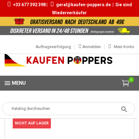
+33 677 392 398 |
geral@kaufen-poppers.de
|
Sie sind
Wiederverkäufer
Auftragsverfolgung
Anmelden
Mein Konto
0
MENU
Popper
Popper Klein
Popper Ram 9ml
NICHT AUF LAGER