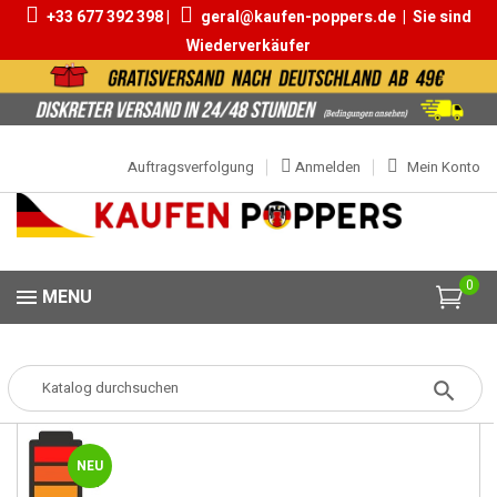
+33 677 392 398 |
geral@kaufen-poppers.de
|
Sie sind
Wiederverkäufer
Auftragsverfolgung
Anmelden
Mein Konto
0
MENU
Popper
Popper Klein
Electric Love 10ml
NEU