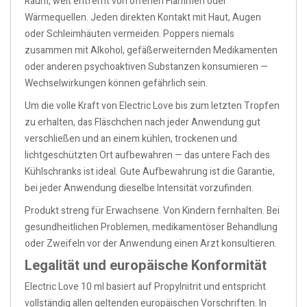
Raum, weit entfernt von offenen Flammen oder
Wärmequellen. Jeden direkten Kontakt mit Haut, Augen
oder Schleimhäuten vermeiden. Poppers niemals
zusammen mit Alkohol, gefäßerweiternden Medikamenten
oder anderen psychoaktiven Substanzen konsumieren —
Wechselwirkungen können gefährlich sein.
Um die volle Kraft von Electric Love bis zum letzten Tropfen
zu erhalten, das Fläschchen nach jeder Anwendung gut
verschließen und an einem kühlen, trockenen und
lichtgeschützten Ort aufbewahren — das untere Fach des
Kühlschranks ist ideal. Gute Aufbewahrung ist die Garantie,
bei jeder Anwendung dieselbe Intensität vorzufinden.
Produkt streng für Erwachsene. Von Kindern fernhalten. Bei
gesundheitlichen Problemen, medikamentöser Behandlung
oder Zweifeln vor der Anwendung einen Arzt konsultieren.
Legalität und europäische Konformität
Electric Love 10 ml basiert auf Propylnitrit und entspricht
vollständig allen geltenden europäischen Vorschriften. In