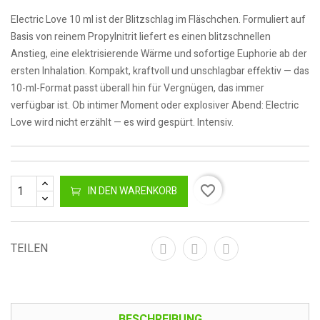
Electric Love 10 ml ist der Blitzschlag im Fläschchen. Formuliert auf
Basis von reinem Propylnitrit liefert es einen blitzschnellen
Anstieg, eine elektrisierende Wärme und sofortige Euphorie ab der
ersten Inhalation. Kompakt, kraftvoll und unschlagbar effektiv — das
10-ml-Format passt überall hin für Vergnügen, das immer
verfügbar ist. Ob intimer Moment oder explosiver Abend: Electric
Love wird nicht erzählt — es wird gespürt. Intensiv.
favorite_border
IN DEN WARENKORB
TEILEN
BESCHREIBUNG