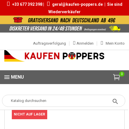
+33 677 392 398 |
geral@kaufen-poppers.de
|
Sie sind
Wiederverkäufer
Auftragsverfolgung
Anmelden
Mein Konto
0
MENU
Popper
Popper Klein
Popper Jolt Black 10ml
NICHT AUF LAGER