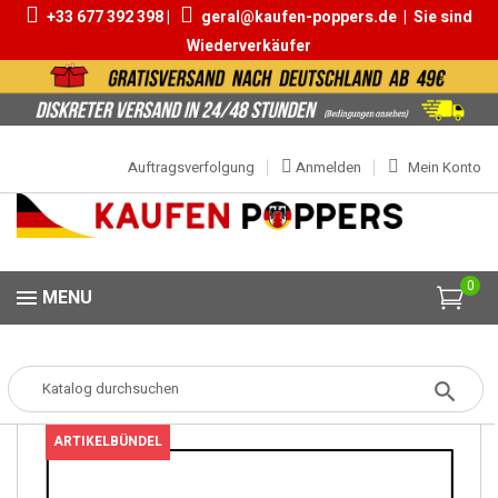
+33 677 392 398 |
geral@kaufen-poppers.de
|
Sie sind
Wiederverkäufer
Auftragsverfolgung
Anmelden
Mein Konto
0
MENU
Popper
Poppers Packs
CRAZY TRIP POPPERS MÜNCHEN
ARTIKELBÜNDEL