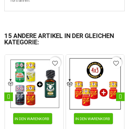
fortfahren.
15 ANDERE ARTIKEL IN DER GLEICHEN
KATEGORIE:
favorite_border
favorite_border
IN DEN WARENKORB
IN DEN WARENKORB