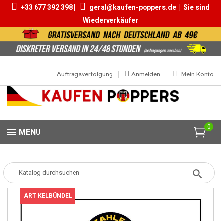
+33 677 392 398 |
geral@kaufen-poppers.de
|
Sie sind
Wiederverkäufer
Auftragsverfolgung
Anmelden
Mein Konto
0
MENU
Popper
Poppers Packs
PACK 4 POPPERS DRAGON STRONG 24ML
ARTIKELBÜNDEL