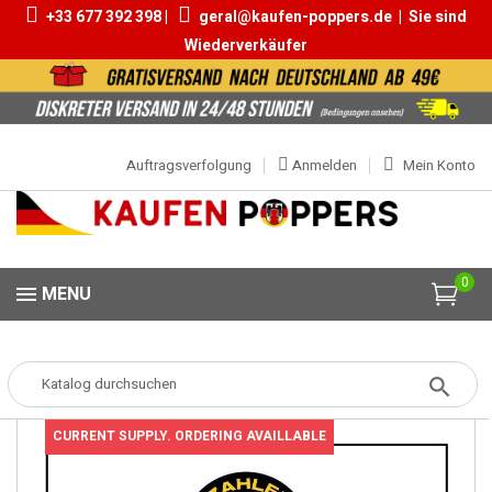
+33 677 392 398 |
geral@kaufen-poppers.de
|
Sie sind
Wiederverkäufer
Auftragsverfolgung
Anmelden
Mein Konto
0
MENU
Popper
Poppers Packs
PACK 4 POPPERS RUSH ORIGINAL PWD 24ML
CURRENT SUPPLY. ORDERING AVAILLABLE