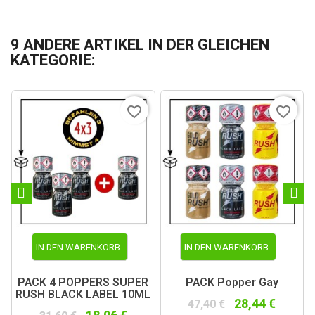
9 ANDERE ARTIKEL IN DER GLEICHEN
KATEGORIE:
favorite_border
favorite_border
IN DEN WARENKORB
IN DEN WARENKORB
PACK 4 POPPERS SUPER
PACK Popper Gay
RUSH BLACK LABEL 10ML
28,44 €
47,40 €