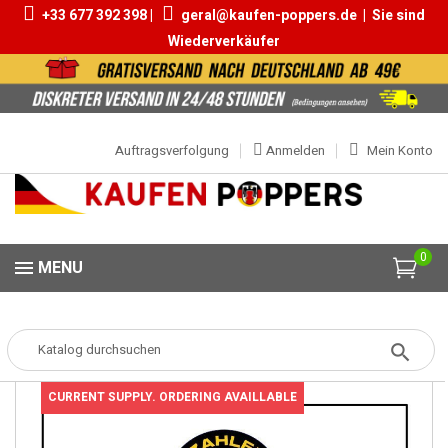
+33 677 392 398 |
geral@kaufen-poppers.de
|
Sie sind
Wiederverkäufer
Auftragsverfolgung
Anmelden
Mein Konto
0
MENU
Popper
Poppers Packs
PACK 4 POPPERS RUSH ORIGINAL 9 PWD
CURRENT SUPPLY. ORDERING AVAILLABLE