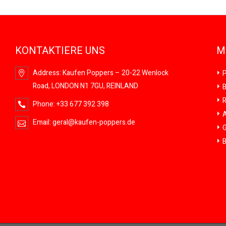
KONTAKTIERE UNS
M
Address:
Kaufen Poppers – 20-22 Wenlock
P
Road, LONDON N1 7GU, REINLAND
B
R
Phone:
+33 677 392 398
A
Email:
geral@kaufen-poppers.de
G
B