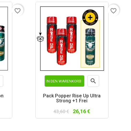
favorite_border
favorite_border


IN DEN WARENKORB
schau
Vorschau
on
Pack Popper Rise Up Ultra
Strong +1 Frei
26,16 €
43,60 €