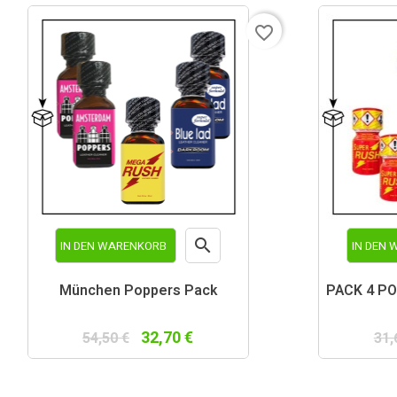
favorite_border

IN DEN WARENKORB
IN DEN
Vorschau
München Poppers Pack
PACK 4 P
32,70 €
54,50 €
31,