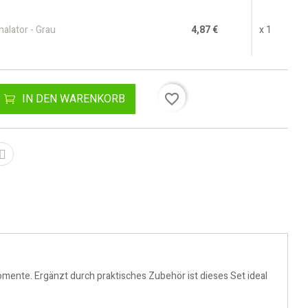
alator - Grau
4,87 €
x 1
favorite_border
IN DEN WARENKORB
ente. Ergänzt durch praktisches Zubehör ist dieses Set ideal