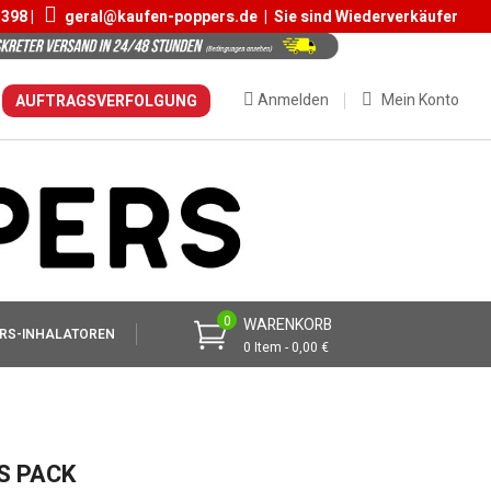
 398 |
geral@kaufen-poppers.de
|
Sie sind Wiederverkäufer
Anmelden
Mein Konto
AUFTRAGSVERFOLGUNG
0
WARENKORB
RS-INHALATOREN
0 Item - 0,00 €
S PACK