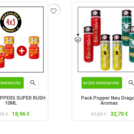
favorite_border

 WARENKORB
IN DEN WARENKORB
Vorschau
Vor
OPPERS SUPER RUSH
Pack Popper Neu Drag
10ML
Aromas
18,96 €
32,70 €
60 €
43,60 €