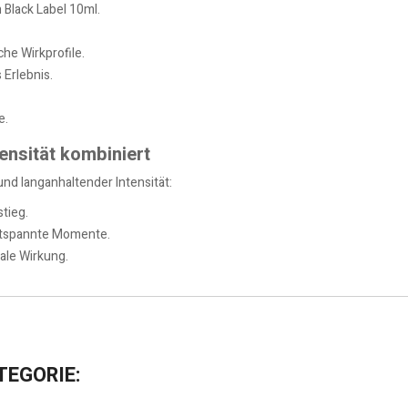
 Black Label 10ml.
che Wirkprofile.
 Erlebnis.
e.
tensität kombiniert
nd langanhaltender Intensität:
tieg.
entspannte Momente.
ale Wirkung.
TEGORIE: