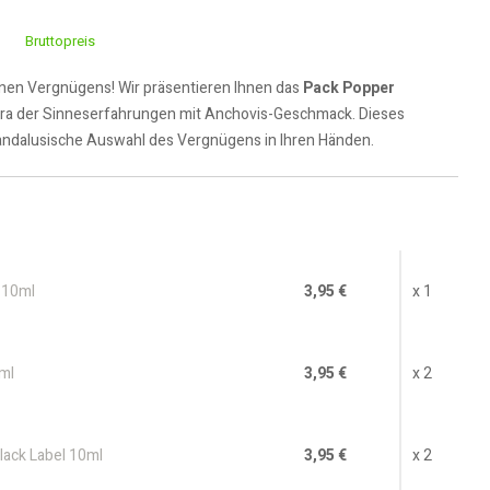
Bruttopreis
anen Vergnügens! Wir präsentieren Ihnen das
Pack Popper
ra der Sinneserfahrungen mit Anchovis-Geschmack. Dieses
e andalusische Auswahl des Vergnügens in Ihren Händen.
l 10ml
3,95 €
x 1
ml
3,95 €
x 2
lack Label 10ml
3,95 €
x 2