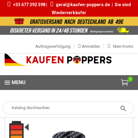
+33 677 392 398 |
geral@kaufen-poppers.de
|
Sie sind
Wiederverkäufer
Auftragsverfolgung
Anmelden
Mein Konto
0
MENU
Popper
Popper Grosse
Jungle Juice Black Label 25ml