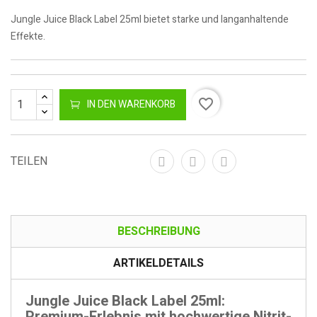
Jungle Juice Black Label 25ml bietet starke und langanhaltende
Effekte.
favorite_border
IN DEN WARENKORB
TEILEN
BESCHREIBUNG
ARTIKELDETAILS
Jungle Juice Black Label 25ml:
Premium-Erlebnis mit hochwertige Nitrit-