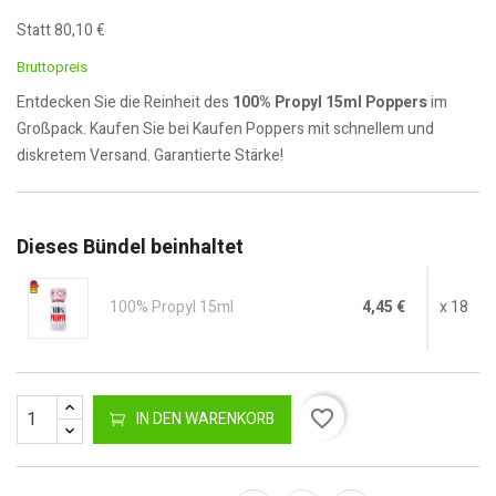
Statt 80,10 €
Bruttopreis
Entdecken Sie die Reinheit des
100% Propyl 15ml Poppers
im
Großpack. Kaufen Sie bei Kaufen Poppers mit schnellem und
diskretem Versand. Garantierte Stärke!
Dieses Bündel beinhaltet
100% Propyl 15ml
4,45 €
x 18
favorite_border
IN DEN WARENKORB