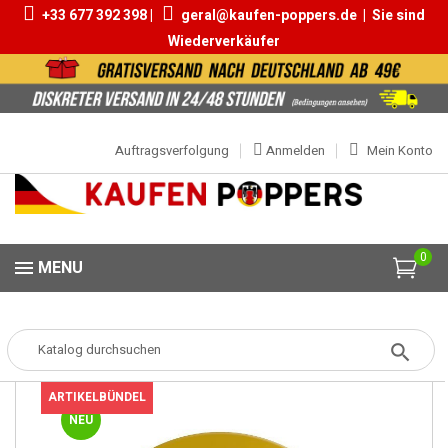
+33 677 392 398 |
geral@kaufen-poppers.de
|
Sie sind
Wiederverkäufer
Auftragsverfolgung
Anmelden
Mein Konto
0
MENU
Popper
Popper-Boxen
Schachtel 100% Propyl 15ml
ARTIKELBÜNDEL
NEU