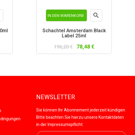


IN DEN WARENKORB
schau
Vorschau
10ml
Schachtel Amsterdam Black
Label 25ml
78,48 €
196,20 €
NEWSLETTER
Sie können Ihr Abonnement jederzeit kündigen.
n
Bitte beachten Sie hierzu unsere Kontaktdaten
edingungen
in der Impressumspflicht.