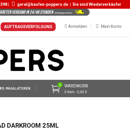
 398 |
geral@kaufen-poppers.de
|
Sie sind Wiederverkäufer
Anmelden
Mein Konto
AUFTRAGSVERFOLGUNG
0
WARENKORB
RS-INHALATOREN
0 Item - 0,00 €
AD DARKROOM 25ML