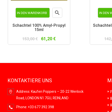

IN DEN WARENKORB
IN DEN
Vorschau
Schachtel 100% Amyl-Propyl
Schachtel
15ml
61,20 €
153,00 €
142
KONTAKTIERE UNS
M
Address:
Kaufen Poppers – 20-22 Wenlock
P
Road, LONDON N1 7GU, REINLAND
B
R
Phone:
+33 677 392 398