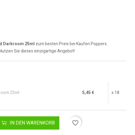
ad Darkroom 25ml
zum besten Preis bei Kaufen Poppers.
 Nutzen Sie dieses einzigartige Angebot!
kroom 25ml
5,45 €
x 18
favorite_border
IN DEN WARENKORB