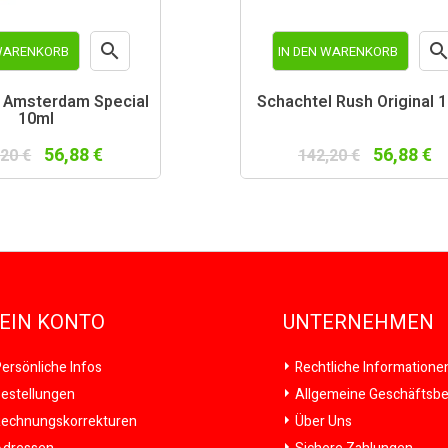

 WARENKORB
IN DEN WARENKORB
Vorschau
Vor
 Amsterdam Special
Schachtel Rush Original 
10ml
56,88 €
56,88 €
,20 €
142,20 €
EIN KONTO
UNTERNEHMEN
ersönliche Infos
Rechtliche Informatione
estellungen
Allgemeine Geschäftsb
echnungskorrekturen
Über Uns