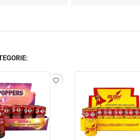
TEGORIE:
favorite_border