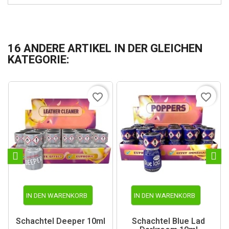
16 ANDERE ARTIKEL IN DER GLEICHEN
KATEGORIE:
favorite_border
favorite_border
IN DEN WARENKORB
IN DEN WARENKORB
Schachtel Deeper 10ml
Schachtel Blue Lad