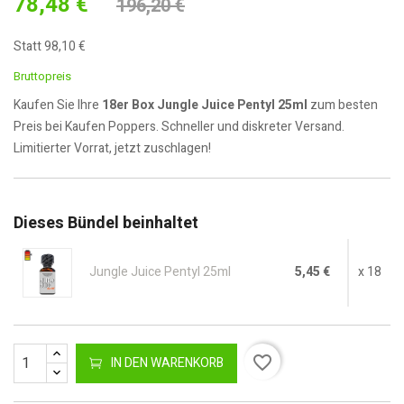
78,48 €
196,20 €
Statt 98,10 €
Bruttopreis
Kaufen Sie Ihre
18er Box Jungle Juice Pentyl 25ml
zum besten
Preis bei Kaufen Poppers. Schneller und diskreter Versand.
Limitierter Vorrat, jetzt zuschlagen!
Dieses Bündel beinhaltet
Jungle Juice Pentyl 25ml
5,45 €
x 18
favorite_border
IN DEN WARENKORB