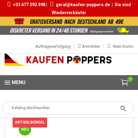
+33 677 392 398 |
geral@kaufen-poppers.de
|
Sie sind
Wiederverkäufer
Auftragsverfolgung
Anmelden
Mein Konto
0
MENU
Popper
Popper-Boxen
Schachtel Jungle Juice Pentyl 25ml
ARTIKELBÜNDEL
NEU