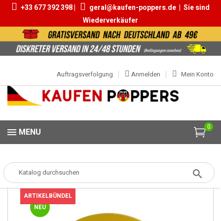
+33 677 392 398 |
geral@kaufen-poppers.de
|
Sie sind
Wiederverkäufer
Auftragsverfolgung
Anmelden
Mein Konto
0
MENU
Popper
Popper-Boxen
Schachtel 100% Amyl 15ml
ARTIKELBÜNDEL
NEU