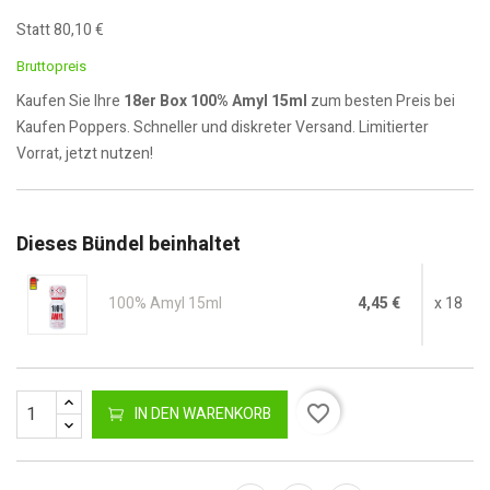
Statt 80,10 €
Bruttopreis
Kaufen Sie Ihre
18er Box 100% Amyl 15ml
zum besten Preis bei
Kaufen Poppers. Schneller und diskreter Versand. Limitierter
Vorrat, jetzt nutzen!
Dieses Bündel beinhaltet
100% Amyl 15ml
4,45 €
x 18
favorite_border
IN DEN WARENKORB