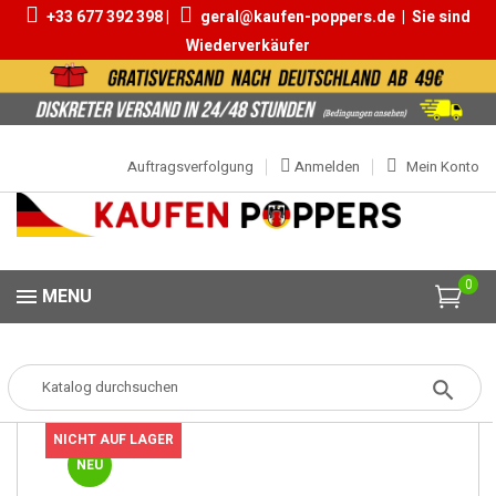
+33 677 392 398 |
geral@kaufen-poppers.de
|
Sie sind
Wiederverkäufer
Auftragsverfolgung
Anmelden
Mein Konto
0
MENU
Popper
Popper Grosse
Popper Liquid Gold 24ml
NICHT AUF LAGER
NEU