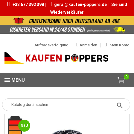
+33 677 392 398 |
geral@kaufen-poppers.de
|
Sie sind
Wiederverkäufer
Auftragsverfolgung
Anmelden
Mein Konto
0
MENU
Popper
Popper Grosse
Jungle Juice Ultra Strong 25ml
NEU