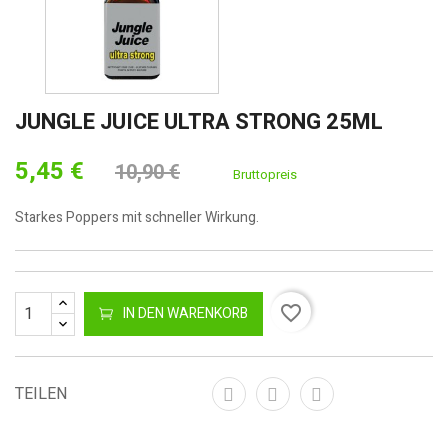
JUNGLE JUICE ULTRA STRONG 25ML
5,45 €
10,90 €
Bruttopreis
Starkes Poppers mit schneller Wirkung.
favorite_border
IN DEN WARENKORB
TEILEN