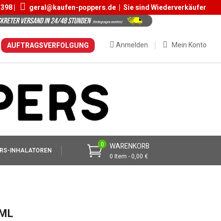
 398 |
geral@kaufen-poppers.de
|
Sie sind Wiederverkäufer
Anmelden
Mein Konto
AUFTRAGSVERFOLGUNG
0
WARENKORB
RS-INHALATOREN
0 Item - 0,00 €
0ML