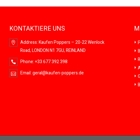
KONTAKTIERE UNS
M
Address:
Kaufen Poppers – 20-22 Wenlock
P
Road, LONDON N1 7GU, REINLAND
B
R
Phone:
+33 677 392 398
A
Email:
geral@kaufen-poppers.de
G
B