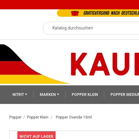
NITRIT
MARKEN
POPPER KLEIN
POPPER MEDIU
Popper
Popper Klein
Popper Overide 10ml
NICHT AUF LAGER