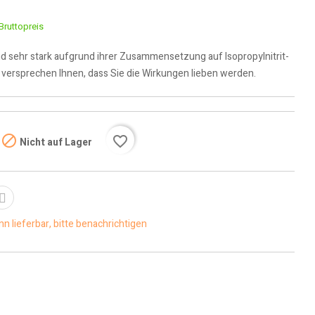
Bruttopreis
nd sehr stark aufgrund ihrer Zusammensetzung auf Isopropylnitrit-
r versprechen Ihnen, dass Sie die Wirkungen lieben werden.

favorite_border
Nicht auf Lager
n lieferbar, bitte benachrichtigen