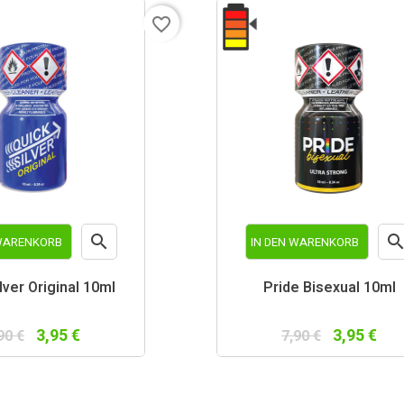
favorite_border

 WARENKORB
IN DEN WARENKORB
Vorschau
Vor
lver Original 10ml
Pride Bisexual 10ml
3,95 €
3,95 €
90 €
7,90 €