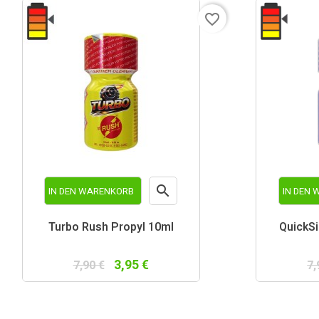
favorite_border

IN DEN WARENKORB
IN DEN
Vorschau
Turbo Rush Propyl 10ml
QuickSi
3,95 €
7,90 €
7,