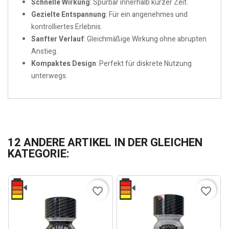
Schnelle Wirkung
: Spürbar innerhalb kurzer Zeit.
Gezielte Entspannung
: Für ein angenehmes und
kontrolliertes Erlebnis.
Sanfter Verlauf
: Gleichmäßige Wirkung ohne abrupten
Anstieg.
Kompaktes Design
: Perfekt für diskrete Nutzung
unterwegs.
12 ANDERE ARTIKEL IN DER GLEICHEN
KATEGORIE:
favorite_border
favorite_border