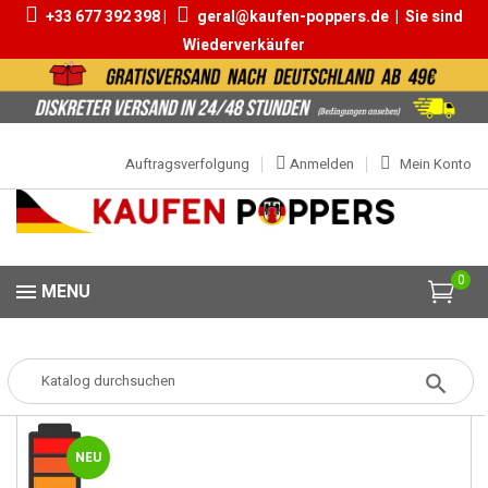
+33 677 392 398 |
geral@kaufen-poppers.de
|
Sie sind
Wiederverkäufer
Auftragsverfolgung
Anmelden
Mein Konto
0
MENU
Popper
Popper Klein
Anal Shock 10ml
NEU