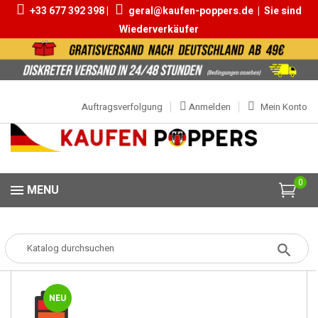
+33 677 392 398 |
geral@kaufen-poppers.de
|
Sie sind
Wiederverkäufer
Auftragsverfolgung
Anmelden
Mein Konto
0
MENU
Popper
Popper Klein
Rise Up Black Label 10ml
NEU