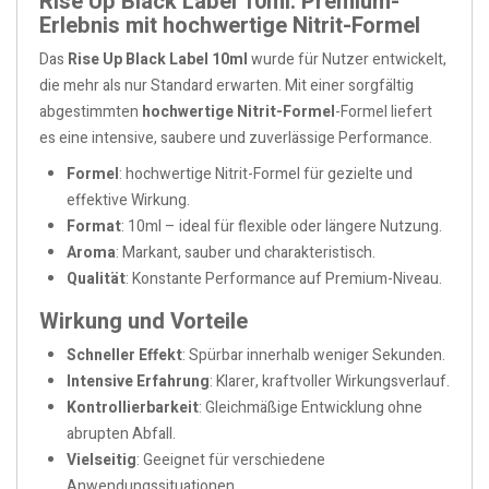
Rise Up Black Label 10ml: Premium-
Erlebnis mit hochwertige Nitrit-Formel
Das
Rise Up Black Label 10ml
wurde für Nutzer entwickelt,
die mehr als nur Standard erwarten. Mit einer sorgfältig
abgestimmten
hochwertige Nitrit-Formel
-Formel liefert
es eine intensive, saubere und zuverlässige Performance.
Formel
: hochwertige Nitrit-Formel für gezielte und
effektive Wirkung.
Format
: 10ml – ideal für flexible oder längere Nutzung.
Aroma
: Markant, sauber und charakteristisch.
Qualität
: Konstante Performance auf Premium-Niveau.
Wirkung und Vorteile
Schneller Effekt
: Spürbar innerhalb weniger Sekunden.
Intensive Erfahrung
: Klarer, kraftvoller Wirkungsverlauf.
Kontrollierbarkeit
: Gleichmäßige Entwicklung ohne
abrupten Abfall.
Vielseitig
: Geeignet für verschiedene
Anwendungssituationen.