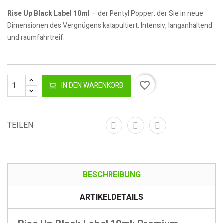
Rise Up Black Label 10ml
– der Pentyl Popper, der Sie in neue
Dimensionen des Vergnügens katapultiert. Intensiv, langanhaltend
und raumfahrtreif.
favorite_border
IN DEN WARENKORB
TEILEN
BESCHREIBUNG
ARTIKELDETAILS