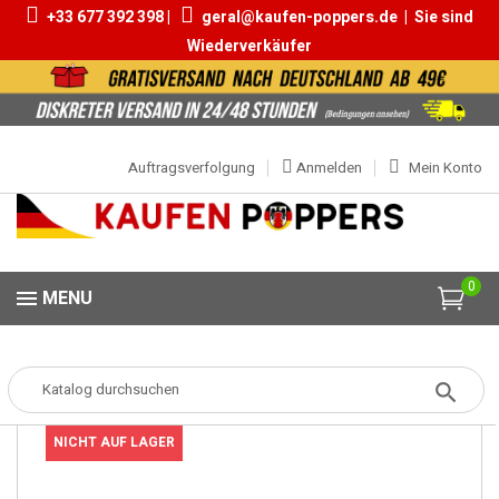
+33 677 392 398 |
geral@kaufen-poppers.de
|
Sie sind
Wiederverkäufer
Auftragsverfolgung
Anmelden
Mein Konto
0
MENU
Popper
Popper Klein
Popper Squirt 10ml
NICHT AUF LAGER