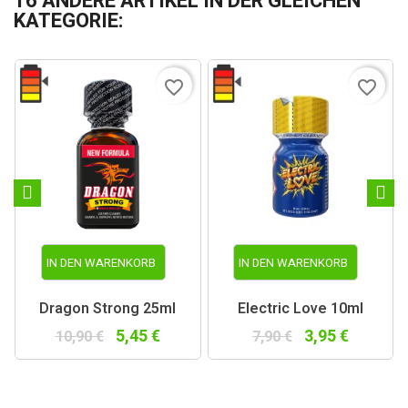
16 ANDERE ARTIKEL IN DER GLEICHEN
KATEGORIE:
favorite_border
favorite_border
IN DEN WARENKORB
IN DEN WARENKORB
Dragon Strong 25ml
Electric Love 10ml
5,45 €
3,95 €
10,90 €
7,90 €