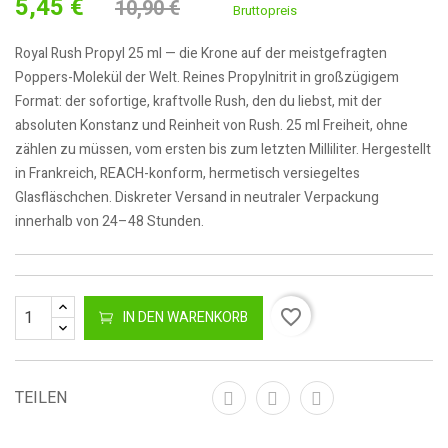
5,45 €
10,90 €
Bruttopreis
Royal Rush Propyl 25 ml — die Krone auf der meistgefragten
Poppers-Molekül der Welt. Reines Propylnitrit in großzügigem
Format: der sofortige, kraftvolle Rush, den du liebst, mit der
absoluten Konstanz und Reinheit von Rush. 25 ml Freiheit, ohne
zählen zu müssen, vom ersten bis zum letzten Milliliter. Hergestellt
in Frankreich, REACH-konform, hermetisch versiegeltes
Glasfläschchen. Diskreter Versand in neutraler Verpackung
innerhalb von 24–48 Stunden.
favorite_border
IN DEN WARENKORB
TEILEN