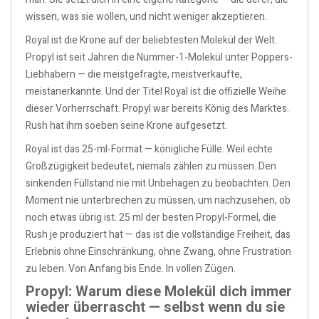
wissen, was sie wollen, und nicht weniger akzeptieren.
Royal ist die Krone auf der beliebtesten Molekül der Welt.
Propyl ist seit Jahren die Nummer-1-Molekül unter Poppers-
Liebhabern — die meistgefragte, meistverkaufte,
meistanerkannte. Und der Titel Royal ist die offizielle Weihe
dieser Vorherrschaft. Propyl war bereits König des Marktes.
Rush hat ihm soeben seine Krone aufgesetzt.
Royal ist das 25-ml-Format — königliche Fülle. Weil echte
Großzügigkeit bedeutet, niemals zählen zu müssen. Den
sinkenden Füllstand nie mit Unbehagen zu beobachten. Den
Moment nie unterbrechen zu müssen, um nachzusehen, ob
noch etwas übrig ist. 25 ml der besten Propyl-Formel, die
Rush je produziert hat — das ist die vollständige Freiheit, das
Erlebnis ohne Einschränkung, ohne Zwang, ohne Frustration
zu leben. Von Anfang bis Ende. In vollen Zügen.
Propyl: Warum diese Molekül dich immer
wieder überrascht — selbst wenn du sie