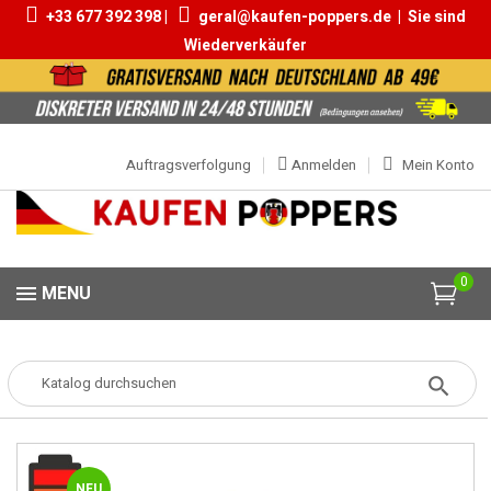
+33 677 392 398 |
geral@kaufen-poppers.de
|
Sie sind
Wiederverkäufer
Auftragsverfolgung
Anmelden
Mein Konto
0
MENU
Popper
ZUSAMMENSETZUNG
Poppers Propyl
Royal Rush Propyl
25ml
NEU