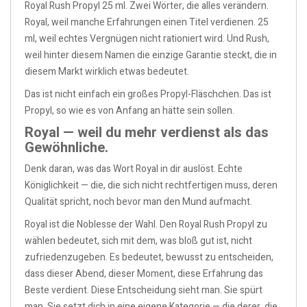
Royal Rush Propyl 25 ml. Zwei Wörter, die alles verändern.
Royal, weil manche Erfahrungen einen Titel verdienen. 25
ml, weil echtes Vergnügen nicht rationiert wird. Und Rush,
weil hinter diesem Namen die einzige Garantie steckt, die in
diesem Markt wirklich etwas bedeutet.
Das ist nicht einfach ein großes Propyl-Fläschchen. Das ist
Propyl, so wie es von Anfang an hätte sein sollen.
Royal — weil du mehr verdienst als das
Gewöhnliche.
Denk daran, was das Wort Royal in dir auslöst. Echte
Königlichkeit — die, die sich nicht rechtfertigen muss, deren
Qualität spricht, noch bevor man den Mund aufmacht.
Royal ist die Noblesse der Wahl. Den Royal Rush Propyl zu
wählen bedeutet, sich mit dem, was bloß gut ist, nicht
zufriedenzugeben. Es bedeutet, bewusst zu entscheiden,
dass dieser Abend, dieser Moment, diese Erfahrung das
Beste verdient. Diese Entscheidung sieht man. Sie spürt
man. Sie setzt dich in eine eigene Kategorie — die derer, die