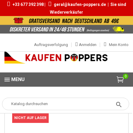
+33 677 392 398 |
geral@kaufen-poppers.de
|
Sie sind
Wiederverkäufer
Auftragsverfolgung
Anmelden
Mein Konto
0
MENU
Popper
Popper Klein
Popper Pure Gold - New Formula 10ml
NICHT AUF LAGER